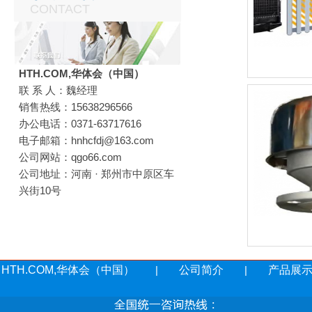
CONTACT
HTH.COM,华体会（中国）
联 系 人：魏经理
销售热线：15638296566
办公电话：0371-63717616
电子邮箱：hnhcfdj@163.com
公司网站：qgo66.com
公司地址：河南 · 郑州市中原区车
兴街10号
HTH.COM,华体会（中国）
|
公司简介
|
产品展