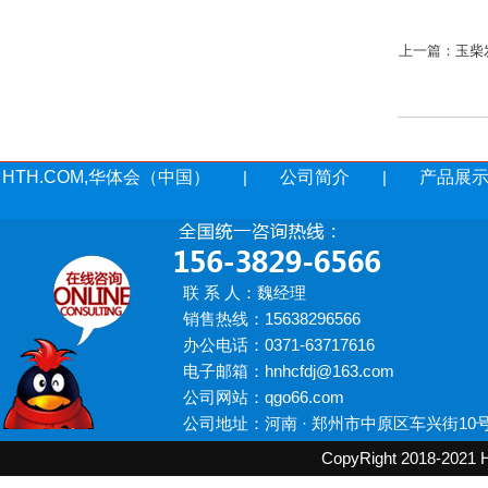
上一篇：
玉柴
HTH.COM,华体会（中国）
|
公司简介
|
产品展
联 系 人：魏经理
销售热线：15638296566
办公电话：0371-63717616
电子邮箱：hnhcfdj@163.com
公司网站：qgo66.com
公司地址：河南 · 郑州市中原区车兴街10
CopyRight 2018-2021