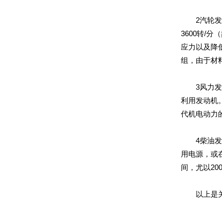
2汽轮发电机
3600转/
应力以及降低
组，由于材
3风力发电
利用发动机
代机电动力
4柴油发电
用电源，或
间，尤以2
以上是关于