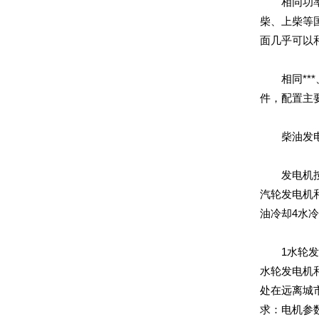
相同功率、
柴、上柴等国
面几乎可以和
相同***
件，配置主
柴油发电机
发电机按照
汽轮发电机和
油冷却4水
1水轮发电
水轮发电机
处在远离城
求：电机参