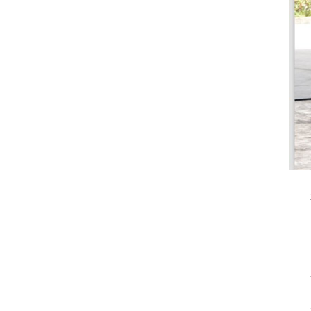
要
1、
2、
3、