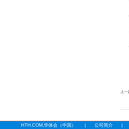
4
5
6
以
上一
HTH.COM,华体会（中国）
|
公司简介
|