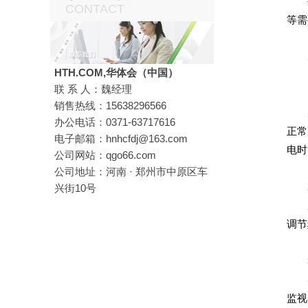
生
CONTACT
等需
HTH.COM,华体会（中国）
联 系 人：魏经理
1
销售热线：15638296566
柴
办公电话：0371-63717616
正常
电子邮箱：hnhcfdj@163.com
电时
公司网站：qgo66.com
公司地址：河南 · 郑州市中原区车
2、
兴街10号
用电
调节
3、
实
监视