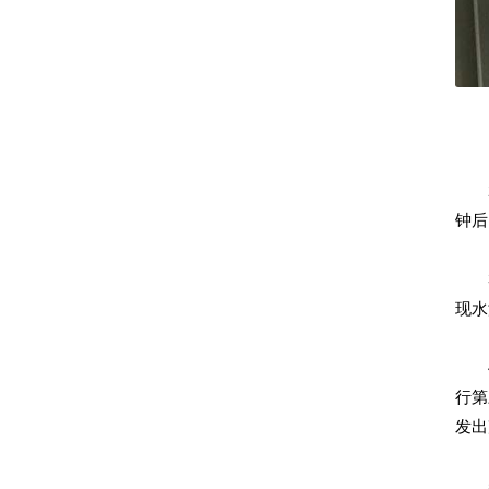
1.
2.
钟
3.
现水
4.
行第
发出
5.