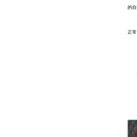
的自
6.
正常
7