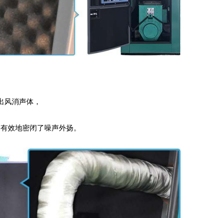
出风消声体，
更有效地密闭了噪声外扬。