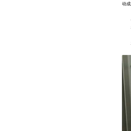
动成
4
机